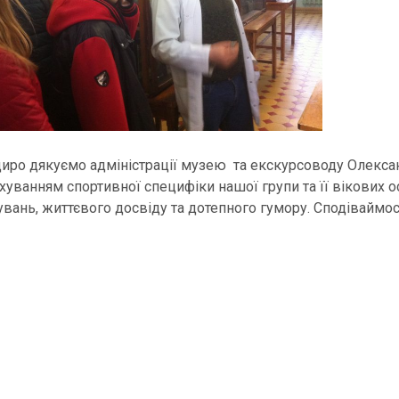
иро дякуємо адміністрації музею та екскурсоводу Олексан
ахуванням спортивної специфіки нашої групи та її вікових
увань, життєвого досвіду та дотепного гумору. Сподіваймося 