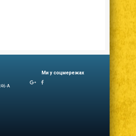
Ми у соцмережах


 246-А