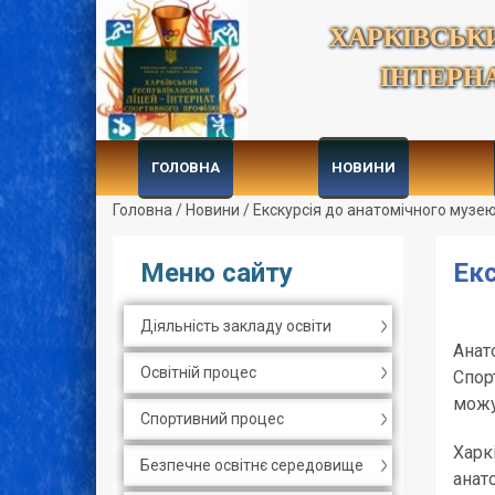
ХАРКІВСЬК
ІНТЕРН
ГОЛОВНА
НОВИНИ
Головна
/
Новини
/
Екскурсія до анатомічного музе
Меню сайту
Ек
Діяльність закладу освіти
Анат
Освітній процес
Спор
можу
Спортивний процес
Харк
Безпечне освітнє середовище
анат