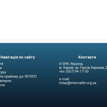
Навігація по сайту
Контакти
на
61099, Україна,
м. Харків, пр. Героїв Харкова,
и
тел. (057) 94-17-50
тура
ла прийому до ХРЛІСП
e-mail:
алерея
hrlisp@internatkh.org.ua
кти