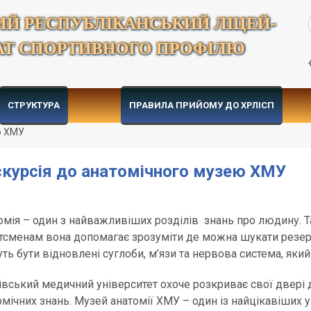
ИЙ РЕСПУБЛІКАНСЬКИЙ ЛІЦЕЙ-
АТ СПОРТИВНОГО ПРОФІЛЮ
СТРУКТУРА
ПРАВИЛА ПРИЙОМУ ДО ХРЛІСП
ю ХМУ
скурсія до анатомічного музею ХМУ
омія – один з найважливіших розділів знань про людину. 
тсменам вона допомагає зрозуміти де можна шукати резе
ть бути відновлені суглоби, м’язи та нервова система, як
івський медичний університет охоче розкриває свої двері 
омічних знань. Музей анатомії ХМУ – один із найцікавіших у