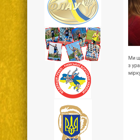
Ми щ
з ур
мірк