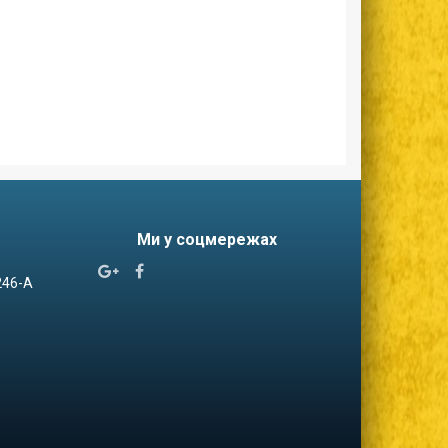
Ми у соцмережах


 246-А