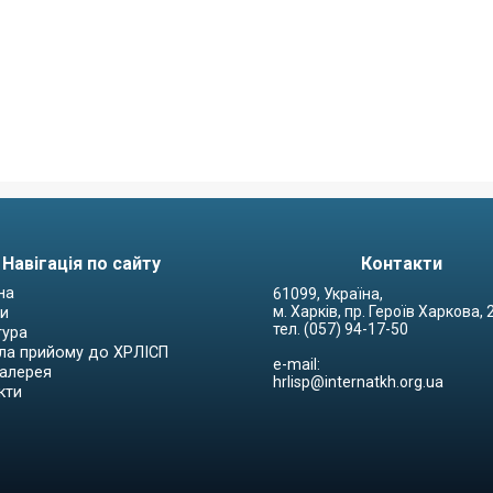
Навігація по сайту
Контакти
на
61099, Україна,
м. Харків, пр. Героїв Харкова,
и
тел. (057) 94-17-50
тура
ла прийому до ХРЛІСП
e-mail:
алерея
hrlisp@internatkh.org.ua
кти