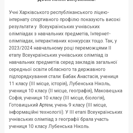
Учні Харківського республіканського ліцею-
інтернату спортивного профілю показують високі
результати у Всеукраїнських учнівських
олімпіадах з навчальних предметів, Інтернет-
олімпіадах, інтерактивних конкурсах тощо. Так, у
2023/2024 навчальному році переможцями ІІ
етапу Всеукраїнських учнівських олімпіад із
навчальних предметів серед закладів загальної
середньої освіти обласного та державного
підпорядкування стали: Бабак Анастасія, учениця
11 класу (ІІІ місце, історія), Лубенська Ніколь,
учениця 10 класу (ІІ місце, географія), Маковецька
Софія, учениця 10 класу (ІІІ місце, біологія),
Готовицький Артем, учень 9 класу (ІІІ місце,
інформаційні технології). У ІІІ етапі Всеукраїнських
учнівських олімпіад з географії брала участь
учениця 10 класу Лубенська Ніколь.