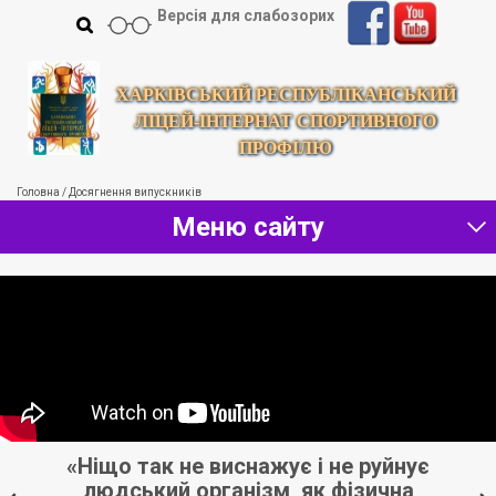
Версія для слабозорих
ХАРКІВСЬКИЙ РЕСПУБЛІКАНСЬКИЙ
ЛІЦЕЙ-ІНТЕРНАТ СПОРТИВНОГО
ПРОФІЛЮ
Головна
/
Досягнення випускників
Меню сайту
«Ніщо так не виснажує і не руйнує
людський організм, як фізична