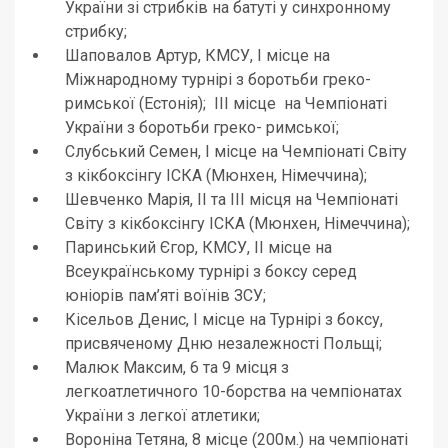
України зі стрибків на батуті у синхронному
стрибку;
Шаповалов Артур, КМСУ, І місце на
Міжнародному турнірі з боротьби греко-
римської (Естонія); ІІІ місце на Чемпіонаті
України з боротьби греко- римської;
Слубський Семен, І місце на Чемпіонаті Світу
з кікбоксінгу ІСКА (Мюнхен, Німеччина);
Шевченко Марія, ІІ та ІІІ місця на Чемпіонаті
Світу з кікбоксінгу ІСКА (Мюнхен, Німеччина);
Паринський Єгор, КМСУ, ІІ місце на
Всеукраїнському турнірі з боксу серед
юніорів пам’яті воїнів ЗСУ;
Кісельов Денис, І місце на Турнірі з боксу,
присвяченому Дню незалежності Польщі;
Малюк Максим, 6 та 9 місця з
легкоатлетичного 10-борства на чемпіонатах
України з легкої атлетики;
Вороніна Тетяна, 8 місце (200м.) на чемпіонаті