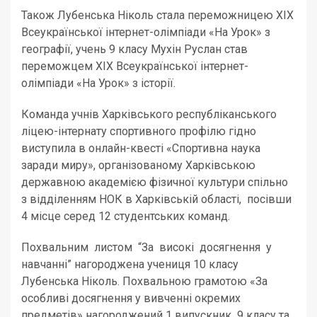
Також Лубенська Ніколь стала переможницею ХІХ
Всеукраїнської інтернет-олімпіади «На Урок» з
географії, учень 9 класу Мухін Руслан став
переможцем ХІХ Всеукраїнської інтернет-
олімпіади «На Урок» з історії.
Команда учнів Харківського республіканського
ліцею-інтернату спортивного профілю гідно
виступила в онлайн-квесті «Спортивна наука
заради миру», організованому Харківською
державною академією фізичної культури спільно
з відділенням НОК в Харківській області, посівши
4 місце серед 12 студентських команд.
Похвальним листом “За високі досягнення у
навчанні” нагороджена учениця 10 класу
Лубенська Ніколь. Похвальною грамотою «За
особливі досягнення у вивченні окремих
предметів» нагороджений 1 випускник 9 класу та