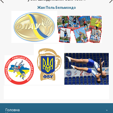
Жан Поль Бельмондо
п
Головна