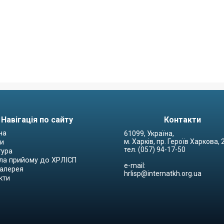
Навігація по сайту
Контакти
на
61099, Україна,
м. Харків, пр. Героїв Харкова,
и
тел. (057) 94-17-50
тура
ла прийому до ХРЛІСП
e-mail:
алерея
hrlisp@internatkh.org.ua
кти