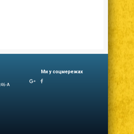
Ми у соцмережах


 246-А