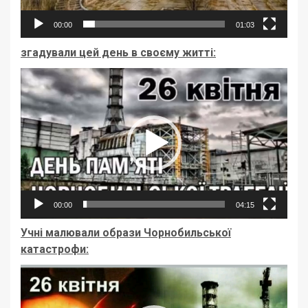
00:00
01:03
згадували цей день в своєму житті:
Відеопрогравач
00:00
04:15
Учні малювали образи Чорнобильської
катастрофи:
Відеопрогравач