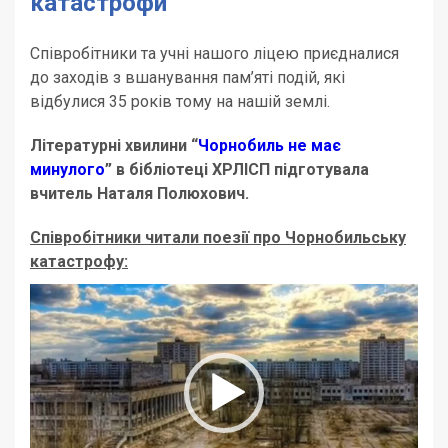
катастрофи
Співробітники та учні нашого ліцею приєдналися
до заходів з вшанування пам’яті подій, які
відбулися 35 років тому на нашій землі.
Літературні хвилини “
Чорнобиль не має
минулого
” в бібліотеці ХРЛІСП підготувала
вчитель Наталя Полюхович.
Співробітники читали поезії про Чорнобильську
катастрофу:
Відеопрогравач