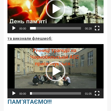
00:00
00:28
та виконали флешмоб:
Відеопрогравач
00:00
01:05
ПАМ’ЯТАЄМО!!!