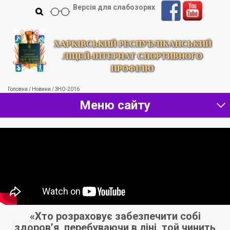
Версія для слабозорих
ХАРКІВСЬКИЙ РЕСПУБЛІКАНСЬКИЙ
ЛІЦЕЙ-ІНТЕРНАТ СПОРТИВНОГО
ПРОФІЛЮ
Головна
/
Новини
/
ЗНО-2016
Меню сайту
«Хто розраховує забезпечити собі
здоров’я, перебуваючи в ліні, той чинить
м