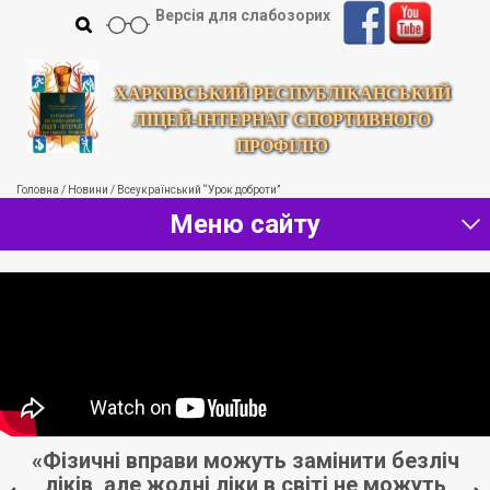
Версія для слабозорих
ХАРКІВСЬКИЙ РЕСПУБЛІКАНСЬКИЙ
ЛІЦЕЙ-ІНТЕРНАТ СПОРТИВНОГО
ПРОФІЛЮ
Головна
/
Новини
/
Всеукраїнський “Урок доброти”
Меню сайту
«Фізичні вправи можуть замінити безліч
«
ліків, але жодні ліки в світі не можуть