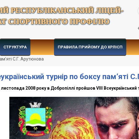
ИЙ РЕСПУБЛІКАНСЬКИЙ ЛІЦЕЙ-
АТ СПОРТИВНОГО ПРОФІЛЮ
СТРУКТУРА
ПРАВИЛА ПРИЙОМУ ДО ХРЛІСП
ам’яті С.Г. Арутюнова
український турнір по боксу пам’яті С
 листопада 2008 року в Добропіллі пройшов VIII Всеукраїнський т