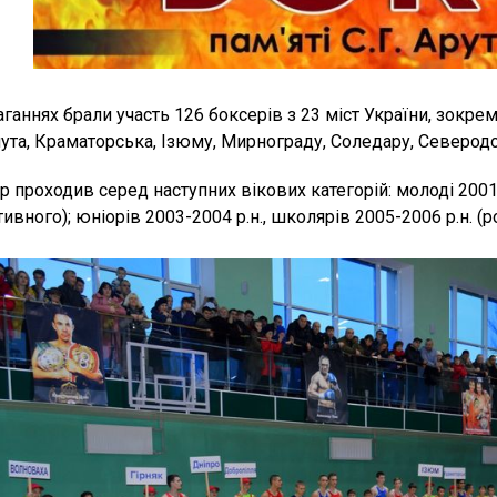
аганнях брали участь 126 боксерів з 23 міст України, зокре
ута, Краматорська, Ізюму, Мирнограду, Соледару, Северодо
ір проходив серед наступних вікових категорій: молоді 2001
ивного); юніорів 2003-2004 р.н., школярів 2005-2006 р.н. (