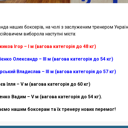
нда наших боксерів, на чолі з заслуженим тренером Укр
сійовичем виборола наступні міста:
иков Ігор – І м (вагова категорія до 48 кг)
ієнко Олександр – ІІІ м (вагова категорія до 54 кг)
рський Владислав – ІІІ м (вагова категорія до 57 кг)
єв Ілля – V м (вагова категорія до 60 кг)
енко Вадим – V м (вагова категорія до 54 кг).
ємо нашим боксерам та їх тренеру нових перемог!