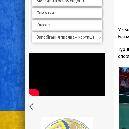
Методичні рекомендації
Пам’ятки
Юнісеф
У зм
Бахм
Запобігання проявам корупції
Турн
спорт