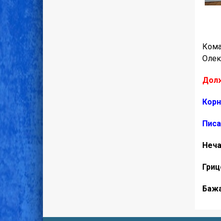
Кома
Олек
Долж
Корн
Писа
Неча
Гриц
Бажа