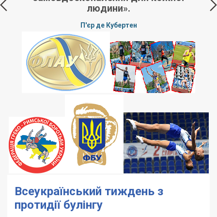
людини».
П'єр де Кубертен
Всеукраїнський тиждень з
протидії булінгу