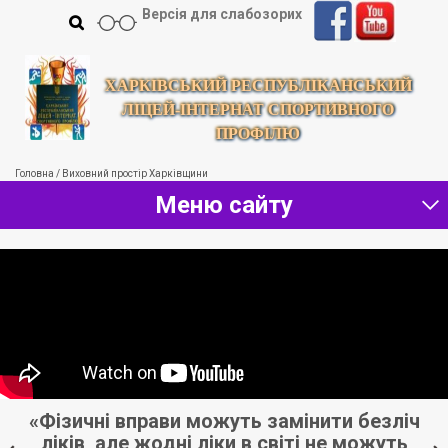
Версія для слабозорих
ХАРКІВСЬКИЙ РЕСПУБЛІКАНСЬКИЙ
ЛІЦЕЙ-ІНТЕРНАТ СПОРТИВНОГО
ПРОФІЛЮ
Головна
/
Виховний простір Харківщини
Меню сайту
и
«Фізичні вправи можуть замінити безліч
ліків, але жодні ліки в світі не можуть
д