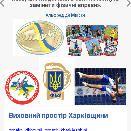
замінити фізичні вправи».
е,
Альфред де Мюссе
ні
Виховний простір Харківщини
proekt_vikhovnij_prostir_kharkivshhini