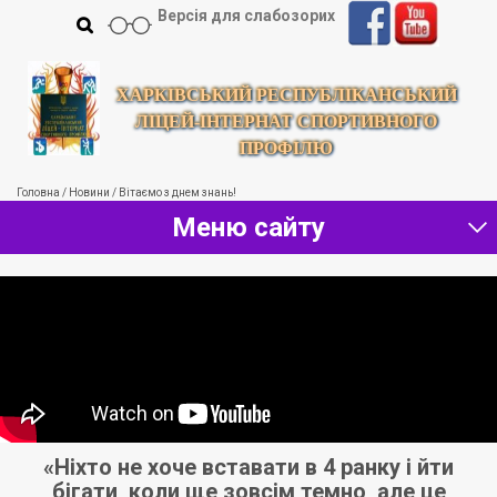
Версія для слабозорих
ХАРКІВСЬКИЙ РЕСПУБЛІКАНСЬКИЙ
ЛІЦЕЙ-ІНТЕРНАТ СПОРТИВНОГО
ПРОФІЛЮ
Головна
/
Новини
/
Вітаємо з днем знань!
Меню сайту
ь
«Ніхто не хоче вставати в 4 ранку і йти
ти
бігати, коли ще зовсім темно, але це