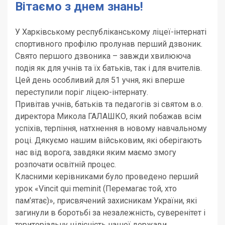
Вітаємо з днем знань!
У Харківському республіканському ліцеї-інтернаті
спортивного профілю пролунав перший дзвоник.
Свято першого дзвоника – завжди хвилююча
подія як для учнів та їх батьків, так і для вчителів.
Цей день особливий для 51 учня, які вперше
переступили поріг ліцею-інтернату.
Привітав учнів, батьків та педагогів зі святом в.о.
директора Микола ГАЛАШКО, який побажав всім
успіхів, терпіння, натхнення в новому навчальному
році. Дякуємо нашим військовим, які оберігають
нас від ворога, завдяки яким маємо змогу
розпочати освітній процес.
Класними керівниками було проведено перший
урок «Vincit qui meminit (Перемагає той, хто
пам’ятає)», присвячений захисникам України, які
загинули в боротьбі за незалежність, суверенітет і
територіальну цілісність нашої держави.