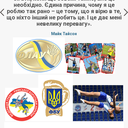
необхідно. Єдина причина, чому я це
роблю так рано – це тому, що я вірю в те,
що ніхто інший не робить це. І це дає мені
невелику перевагу».
в
Майк Тайсон