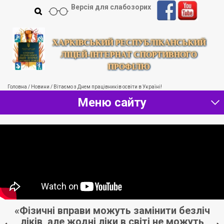
Версія для слабозорих
ХАРКІВСЬКИЙ РЕСПУБЛІКАНСЬКИЙ
ЛІЦЕЙ-ІНТЕРНАТ СПОРТИВНОГО
ПРОФІЛЮ
Головна
/
Новини
/
Вітаємо з Днем працівників освіти в Україні!
Меню сайту
«Фізичні вправи можуть замінити безліч
«
ліків, але жодні ліки в світі не можуть