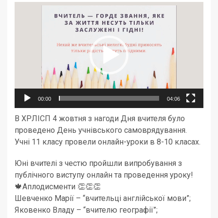
Відеопрогравач
00:00
04:06
В ХРЛІСП 4 жовтня з нагоди Дня вчителя було
проведено День учнівського самоврядування.
Учні 11 класу провели онлайн-уроки в 8-10 класах.
Юні вчителі з честю пройшли випробування з
публічного виступу онлайн та проведення уроку!
🍁Аплодисменти 👏👏👏
Шевченко Марії – “вчительці англійської мови”;
Яковенко Владу – “вчителю географії”;