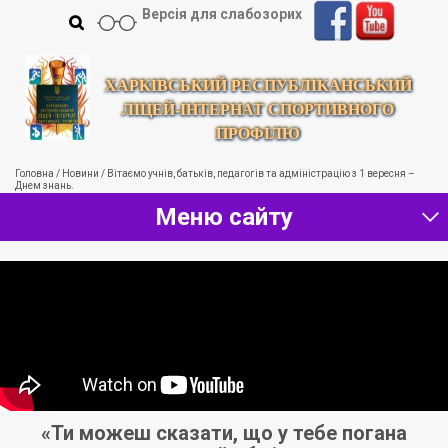
Версія для слабозорих
ХАРКІВСЬКИЙ РЕСПУБЛІКАНСЬКИЙ
ЛІЦЕЙ-ІНТЕРНАТ СПОРТИВНОГО
ПРОФІЛЮ
Головна
/
Новини
/
Вітаємо учнів, батьків, педагогів та адміністрацію з 1 вересня –
Днем знань.
Меню сайту
іч
«Ти можеш сказати, що у тебе погана