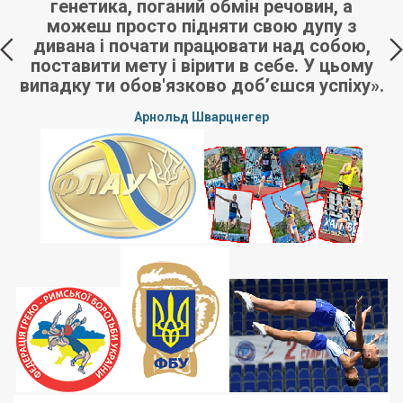
генетика, поганий обмін речовин, а
з
можеш просто підняти свою дупу з
дивана і почати працювати над собою,
поставити мету і вірити в себе. У цьому
випадку ти обов'язково доб’єшся успіху».
Арнольд Шварцнегер