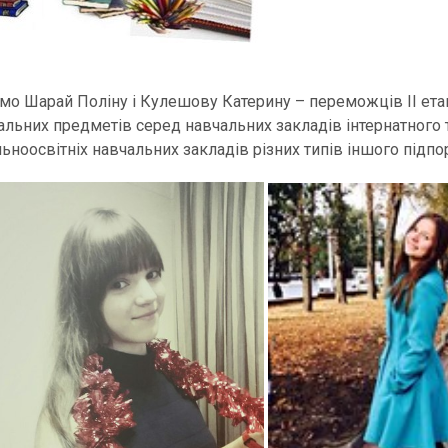
ємо Шарай Поліну і Кулешову Катерину – переможців ІІ етап
альних предметів серед навчальних закладів інтернатного 
льноосвітніх навчальних закладів різних типів іншого підп