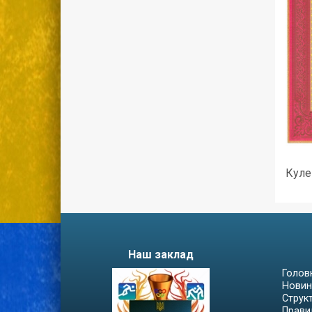
Кулеш
Наш заклад
Голов
Новин
Струк
Прави