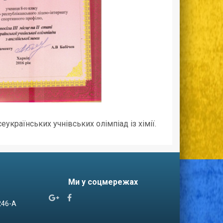
українських учнівських олімпіад із хімії.
Ми у соцмережах


 246-А