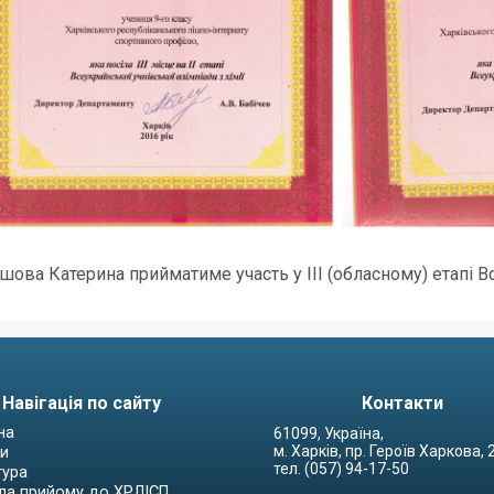
ова Катерина прийматиме участь у ІІІ (обласному) етапі Все
Навігація по сайту
Контакти
на
61099, Україна,
м. Харків, пр. Героїв Харкова,
и
тел. (057) 94-17-50
тура
ла прийому до ХРЛІСП