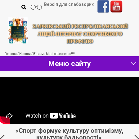
Версія для слабозорих
ХАРКІВСЬКИЙ РЕСПУБЛІКАНСЬКИЙ
ЛІЦЕЙ-ІНТЕРНАТ СПОРТИВНОГО
ПРОФІЛЮ
Головна
/
Новини
/
Вітаємо Марію Шевченко!!!!
Меню сайту
«Спорт формує культуру оптимізму,
«
культуру бадьорості».