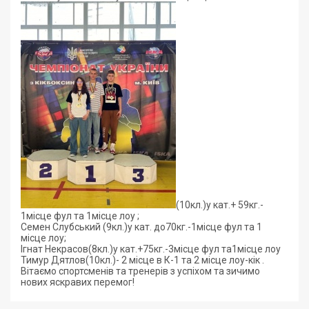
(10кл.)у кат.+ 59кг.-
1місце фул та 1місце лоу ;
Семен Слубський (9кл.)у кат. до70кг.-1місце фул та 1
місце лоу;
Ігнат Некрасов(8кл.)у кат.+75кг.-3місце фул та1місце лоу
Тимур Дятлов(10кл.)- 2 місце в К-1 та 2 місце лоу-кік .
Вітаємо спортсменів та тренерів з успіхом та зичимо
нових яскравих перемог!