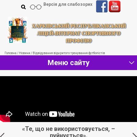
Версія для слабозорих
ХАРКІВСЬКИЙ РЕСПУБЛІКАНСЬКИЙ
ЛІЦЕЙ-ІНТЕРНАТ СПОРТИВНОГО
ПРОФІЛЮ
Головна
/
Новини
/
Відвідування відкритого тренування футболістів
Меню сайту
я.
«Те, що не використовується, –
руйнується».
м