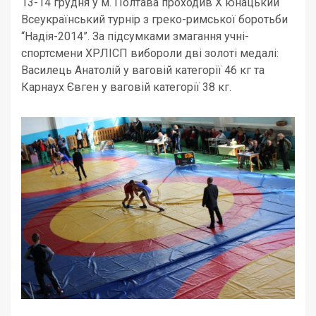
13-14 грудня у м. Полтава проходив X юнацький
Всеукраїнський турнір з греко-римської боротьби
“Надія-2014”. За підсумками змагання учні-
спортсмени ХРЛІСП вибороли дві золоті медалі:
Василець Анатолій у ваговій категорії 46 кг та
Карнаух Євген у ваговій категорії 38 кг.