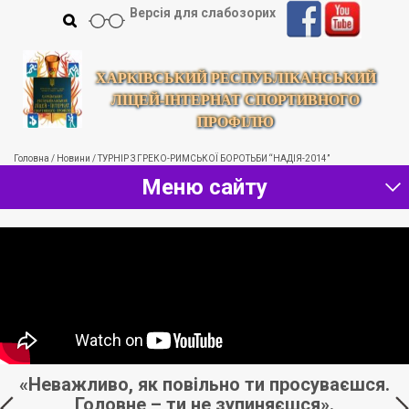
Версія для слабозорих
ХАРКІВСЬКИЙ РЕСПУБЛІКАНСЬКИЙ
ЛІЦЕЙ-ІНТЕРНАТ СПОРТИВНОГО
ПРОФІЛЮ
Головна
/
Новини
/
ТУРНІР З ГРЕКО-РИМСЬКОЇ БОРОТЬБИ “НАДІЯ-2014”
Меню сайту
іч
«Неважливо, як повільно ти просуваєшся.
Головне – ти не зупиняєшся».