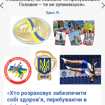
Головне – ти не зупиняєшся».
Брюс Лі
п
«Хто розраховує забезпечити
собі здоров’я, перебуваючи в