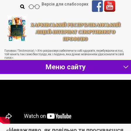
Версія для слабозорих
ХАРКІВСЬКИЙ РЕСПУБЛІКАНСЬКИЙ
ЛІЦЕЙ-ІНТЕРНАТ СПОРТИВНОГО
ПРОФІЛЮ
Головна
/
Testimonial
/
«Хто розраховує забезпечити собі здоров’я, перебуваючи в ліні,
той чинить так само безглуздо, як і людина, яка думає мовчанням удосконалити свій
голос».
Меню сайту
«Неважливо, як повільно ти просуваєшся.
«