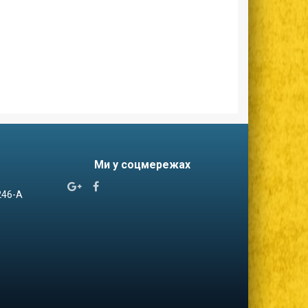
Ми у соцмережах


 246-А