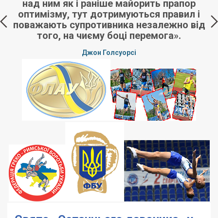
над ним як і раніше майорить прапор
оптимізму, тут дотримуються правил і
поважають супротивника незалежно від
того, на чиєму боці перемога».
Джон Голсуорсі