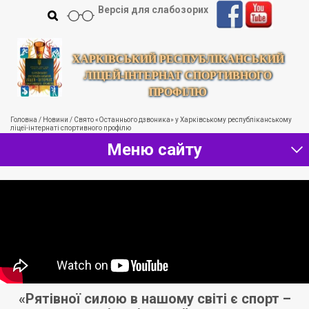
Версія для слабозорих
ХАРКІВСЬКИЙ РЕСПУБЛІКАНСЬКИЙ
ЛІЦЕЙ-ІНТЕРНАТ СПОРТИВНОГО
ПРОФІЛЮ
Головна
/
Новини
/
Свято «Останнього дзвоника» у Харківському республіканському
ліцеї-інтернаті спортивного профілю
Меню сайту
ся
«Рятівної силою в нашому світі є спорт –
«