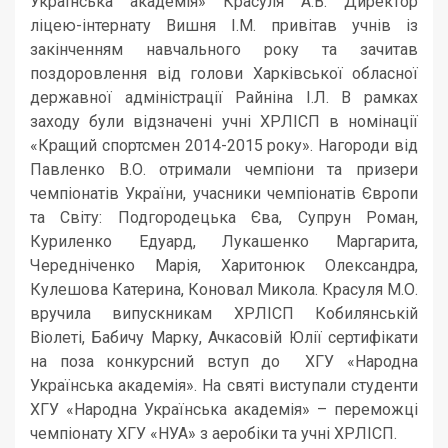
Українська академія» Красуля А.В. Директор
ліцею-інтернату Вишня І.М. привітав учнів із
закінченням навчального року та зачитав
поздоровлення від голови Харківської обласної
державної адміністрації Райніна І.Л. В рамках
заходу були відзначені учні ХРЛІСП в номінації
«Кращий спортсмен 2014-2015 року». Нагороди від
Павленко В.О. отримали чемпіони та призери
чемпіонатів України, учасники чемпіонатів Європи
та Світу: Подгородецька Єва, Супрун Роман,
Куриленко Едуард, Лукашенко Маргарита,
Чередніченко Марія, Харитонюк Олександра,
Кулешова Катерина, Коновал Микола. Красуля М.О.
вручила випускникам ХРЛІСП Кобилянській
Віолеті, Бабичу Марку, Ачкасовій Юлії сертифікати
на поза конкурсний вступ до ХГУ «Народна
Українська академія». На святі виступали студенти
ХГУ «Народна Українська академія» – переможці
чемпіонату ХГУ «НУА» з аеробіки та учні ХРЛІСП.