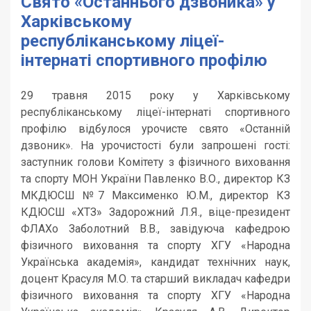
Свято «Останнього дзвоника» у
Харківському
республіканському ліцеї-
інтернаті спортивного профілю
29 травня 2015 року у Харківському
республіканському ліцеї-інтернаті спортивного
профілю відбулося урочисте свято «Останній
дзвоник».
На урочистості були запрошені гості:
заступник голови Комітету з фізичного виховання
та спорту МОН України Павленко В.О., директор КЗ
МКДЮСШ №7 Максименко Ю.М., директор КЗ
КДЮСШ «ХТЗ» Задорожний Л.Я., віце-президент
ФЛАХо Заболотний В.В., завідуюча кафедрою
фізичного виховання та спорту ХГУ «Народна
Українська академія», кандидат технічних наук,
доцент Красуля М.О. та старший викладач кафедри
фізичного виховання та спорту ХГУ «Народна