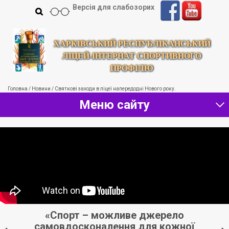
Версія для слабозорих
ХАРКІВСЬКИЙ РЕСПУБЛІКАНСЬКИЙ
ЛІЦЕЙ-ІНТЕРНАТ СПОРТИВНОГО
ПРОФІЛЮ
Головна
/
Новини
/
Святкові заходи в ліцеї напередодні Нового року.
Меню сайту
«Спорт – можливе джерело
ть
самовдосконалення для кожної