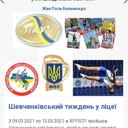
Жан Поль Бельмондо
р
щ
Шевченківський тиждень у ліцеї
З 09.03.2021 по 12.03.2021 в ХРЛІСП пройшов
Шевченківський тиждень, який в нашому закладі