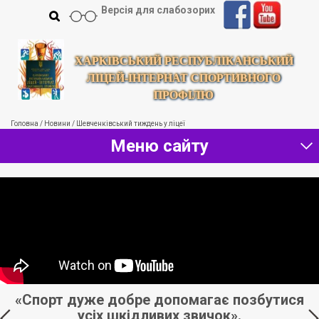
Версія для слабозорих
ХАРКІВСЬКИЙ РЕСПУБЛІКАНСЬКИЙ
ЛІЦЕЙ-ІНТЕРНАТ СПОРТИВНОГО
ПРОФІЛЮ
Головна
/
Новини
/
Шевченківський тиждень у ліцеї
Меню сайту
й,
«Спорт дуже добре допомагає позбутися
усіх шкідливих звичок».