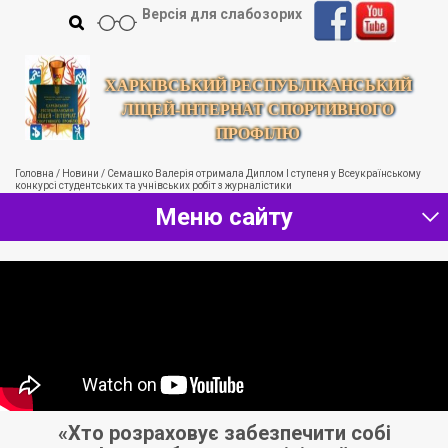
Версія для слабозорих
ХАРКІВСЬКИЙ РЕСПУБЛІКАНСЬКИЙ
ЛІЦЕЙ-ІНТЕРНАТ СПОРТИВНОГО
ПРОФІЛЮ
Головна
/
Новини
/
Семашко Валерія отримала Диплом І ступеня у Всеукраїнському
конкурсі студентських та учнівських робіт з журналістики
Меню сайту
и
«Хто розраховує забезпечити собі
«