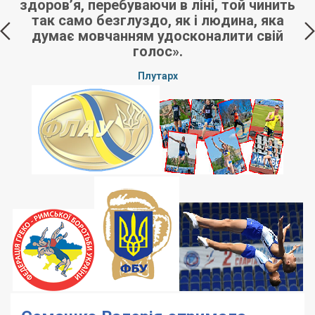
здоров’я, перебуваючи в ліні, той чинить
так само безглуздо, як і людина, яка
е,
думає мовчанням удосконалити свій
ні
голос».
Плутарх