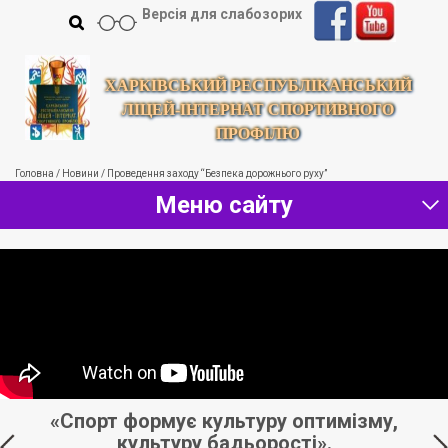
Версія для слабозорих
ХАРКІВСЬКИЙ РЕСПУБЛІКАНСЬКИЙ
ЛІЦЕЙ-ІНТЕРНАТ СПОРТИВНОГО
ПРОФІЛЮ
Головна
/
Новини
/
Проведення заходу “Безпека дорожнього руху”
Меню сайту
«Спорт формує культуру оптимізму,
«
культуру бадьорості».