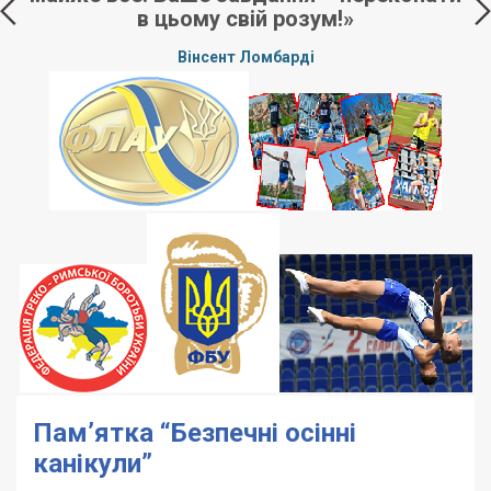
в цьому свій розум!»
е,
Вінсент Ломбарді
ні
Пам’ятка “Безпечні осінні
канікули”