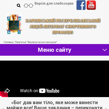
Версія для слабозорих
ХАРКІВСЬКИЙ РЕСПУБЛІКАНСЬКИЙ
ЛІЦЕЙ-ІНТЕРНАТ СПОРТИВНОГО
ПРОФІЛЮ
Головна
/
Пам’ятка “Безпечні осінні канікули”
Меню сайту
и
«Бог дав вам тіло, яке може винести
майже все! Ваше завдання – переконати