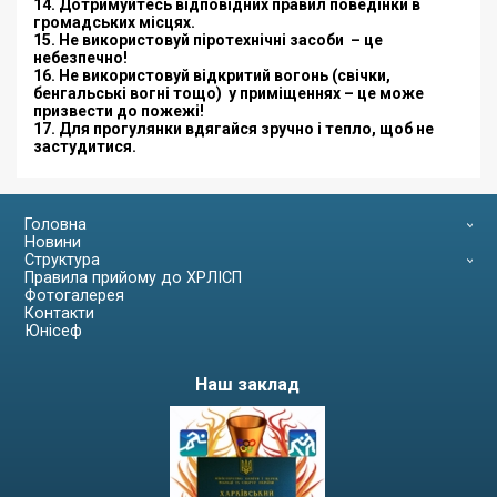
14. Дотримуйтесь відповідних правил поведінки в
громадських місцях.
15. Не використовуй піротехнічні засоби – це
небезпечно!
16. Не використовуй відкритий вогонь (свічки,
бенгальські вогні тощо)
у приміщеннях – це може
призвести до пожежі!
17. Для прогулянки вдягайся зручно і тепло, щоб не
застудитися.
Головна
Новини
Структура
Правила прийому до ХРЛІСП
Фотогалерея
Контакти
Юнісеф
Наш заклад