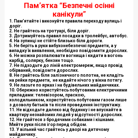
Пам’ятка “Безпечні осінні
канікули”
1. Пам’ятайте і виконуйте правила переходу вулиць і
доріг.
2. Не грайтесь на тротуарі, біля доріг.
3. Дотримуйтесь правил посадки в тролейбус, автобус.
4. На зупинці не стійте близько біля дороги.
5. Не беріть в руки вибухонебезпечні предмети, а у
випадку їх
виявлення, необхідно повідомити дорослих.
6. Не можна розпалювати вогнища і кидати в вогонь
карбід, солярку,
бензин тощо.
7. Не підходьте до ліній електромереж, якщо провід
обірваний,
повідомте дорослих.
8. Не грайтесь біля залізничного полотна, не кладіть
на рейки предмети,
не кидайте нічого у вікна потягу.
9. Не лазьте по ярках і на будівельних майданчиках.
10. Обережно користуйтесь побутовими електричними
приладами:
телевізором, праскою,
холодильником,
користуйтесь побутовим газом лише
з дозволу батьків та після
проведення інструктажу.
11. Не відходьте далеко від будинку і не впускайте в
квартиру незнайомих
людей у відсутності дорослих.
12. Не грайтеся з бродячими собаками і кішками.
Мийте руки після ігор
перед обідом.
13. У вільний час грайтесь у дворі на дитячому
майданчику.