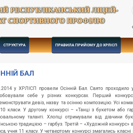
ИЙ РЕСПУБЛІКАНСЬКИЙ ЛІЦЕЙ-
АТ СПОРТИВНОГО ПРОФІЛЮ
СТРУКТУРА
ПРАВИЛА ПРИЙОМУ ДО ХРЛІСП
ІННІЙ БАЛ
0.2014 у ХРЛІСП провели Осінній Бал. Свято проходило 
обовували себе у різних конкурсах. Перший конкур
емонструвати девіз, назву та осінню композицію.
Усі ком
 10 класи. У другому конкурсі – «Танці з букетом або г
ювальному таланті. Хлопці отримували від дівчини бу
їнською традицією – гарбуз. Третій – «Художній конкурс»
са, учня 11 класу. У четвертому конкурсі змагались класні к