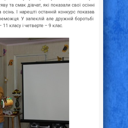
ву та смак дівчат, які показали свої осінні
 осінь. І нарешті останній конкурс показав
ереможця. У запеклій але дружній боротьбі
11 класу і четверте – 9 клас.