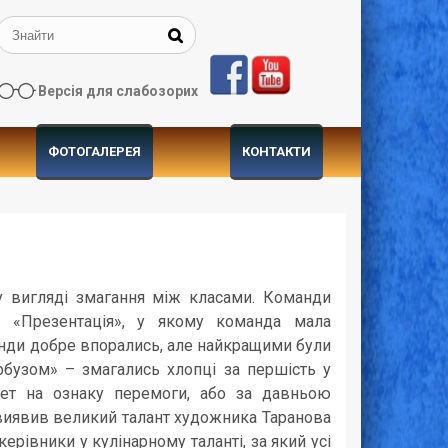
Версія для слабозорих
ФОТОГАЛЕРЕЯ
КОНТАКТИ
у вигляді змагання між класами. Команди
с «Презентація», у якому команда мала
анди добре впорались, але найкращими були
арбузом» – змагались хлопці за першість у
кет на ознаку перемоги, або за давньою
 виявив великий талант художника Таранова
ерівники у кулінарному таланті, за який усі