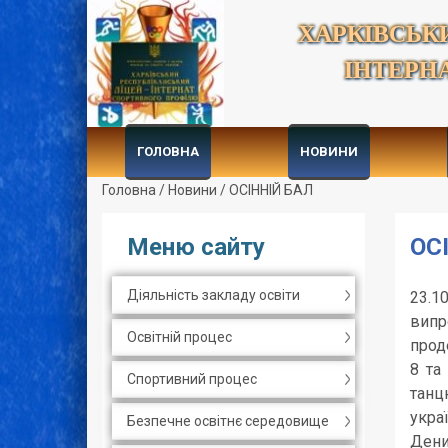
ХАРКІВСЬК
ІНТЕРН
ГОЛОВНА
НОВИНИ
Головна
/
Новини
/
ОСІННІЙ БАЛ
Меню сайту
ОС
Діяльність закладу освіти
23.1
випр
Освітній процес
прод
8 та
Спортивний процес
танц
укра
Безпечне освітнє середовище
Дени