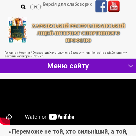
Версія для слабозорих
ХАРКІВСЬКИЙ РЕСПУБЛІКАНСЬКИЙ
ЛІЦЕЙ-ІНТЕРНАТ СПОРТИВНОГО
ПРОФІЛЮ
Головна
/
Новини
/
Олександр Хаустов, учень 9 класу – чемпіон світу з кікбоксингу у
ваговій категорії – 72,5 кг.
Меню сайту
іч
«Переможе не той, хто сильніший, а той,