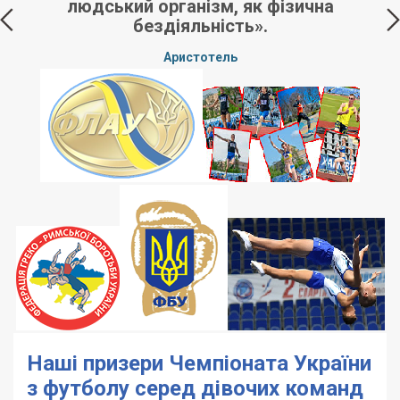
ти
людський організм, як фізична
бездіяльність».
Аристотель
Наші призери Чемпіоната України
з футболу серед дівочих команд