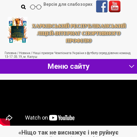
Версія для слабозорих
ХАРКІВСЬКИЙ РЕСПУБЛІКАНСЬКИЙ
ЛІЦЕЙ-ІНТЕРНАТ СПОРТИВНОГО
ПРОФІЛЮ
Головна
/
Новини
/
Наші призери Чемпіоната України з футболу серед дівочих команд
13-17.05.19, м. Калуш
Меню сайту
ь
«Ніщо так не виснажує і не руйнує
«