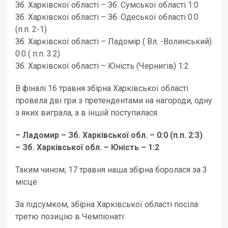
Зб. Харківскої області – Зб. Сумської області 1:0
Зб. Харківскої області – Зб. Одеської області 0:0
(п.п. 2-1)
Зб. Харківскої області – Ладомір ( Вл. -Волинський)
0:0 ( п.п. 3:2)
Зб. Харківскої області – Юність (Чернигів) 1:2.
В фіналі 16 травня збірна Харківської області
провела дві гри з претендентами на нагороди, одну
з яких виграла, а в іншій поступилася.
– Ладомир – Зб.
Харківської обл. – 0:0 (п.п. 2:3)
– Зб.
Харківської обл. – Юність – 1:2
Таким чином, 17 травня наша збірна боролася за 3
місце
За підсумком, збірна Харківської області посіла
третю позицію в Чемпіонаті: