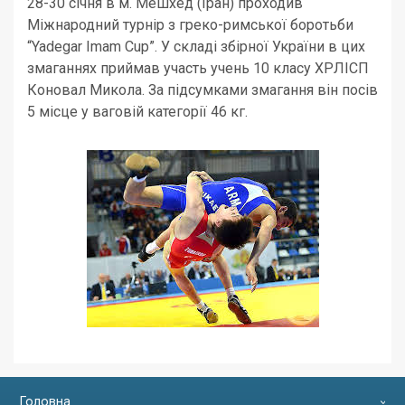
28-30 січня в м. Мешхед (Іран) проходив
Міжнародний турнір з греко-римської боротьби
“Yadegar Imam Cup”. У складі збірної України в цих
змаганнях приймав участь учень 10 класу ХРЛІСП
Коновал Микола. За підсумками змагання він посів
5 місце у ваговій категорії 46 кг.
Головна