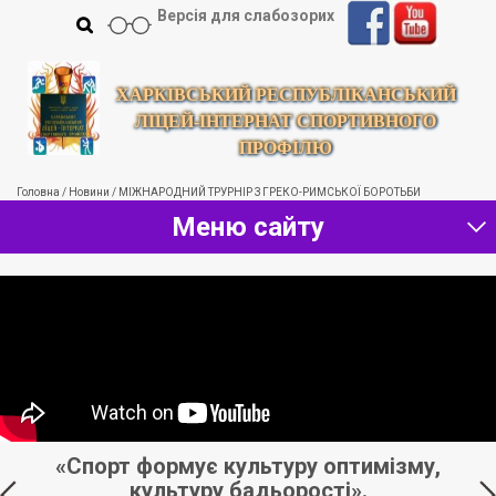
Версія для слабозорих
ХАРКІВСЬКИЙ РЕСПУБЛІКАНСЬКИЙ
ЛІЦЕЙ-ІНТЕРНАТ СПОРТИВНОГО
ПРОФІЛЮ
Головна
/
Новини
/
МІЖНАРОДНИЙ ТРУРНІР З ГРЕКО-РИМСЬКОЇ БОРОТЬБИ
Меню сайту
 –
«Спорт формує культуру оптимізму,
культуру бадьорості».
з