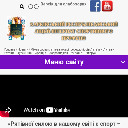
Версія для слабозорих
ХАРКІВСЬКИЙ РЕСПУБЛІКАНСЬКИЙ
ЛІЦЕЙ-ІНТЕРНАТ СПОРТИВНОГО
ПРОФІЛЮ
Головна
/
Новини
/
Міжнародна матчева зустріч серед юніорів Латвія – Литва –
Естонія – Туреччина – Франція – Азербайджан – Україна – Білорусь
Меню сайту
я.
«Рятівної силою в нашому світі є спорт –