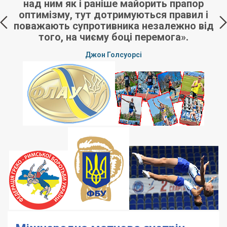
над ним як і раніше майорить прапор
з
оптимізму, тут дотримуються правил і
поважають супротивника незалежно від
того, на чиєму боці перемога».
Джон Голсуорсі