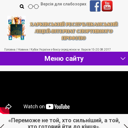
Версія для слабозорих
ХАРКІВСЬКИЙ РЕСПУБЛІКАНСЬКИЙ
ЛІЦЕЙ-ІНТЕРНАТ СПОРТИВНОГО
ПРОФІЛЮ
Головна
/
Новини
/
Кубок України з боксу серед жінок м. Харків 15-20.08.2017
Меню сайту
, хто сильніший, а той,
«Спорт дуже добре д
ий йти до кінця».
усіх шкідлив