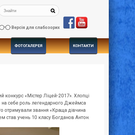
Версія для слабозорих
ФОТОГАЛЕРЕЯ
КОНТАКТИ
ий конкурс «Містер Ліцей-2017». Хлопці
ли на себе роль легендарного Джеймса
сто отримували звання «Краща дівчина
 став учень 10 класу Богданов Антон.