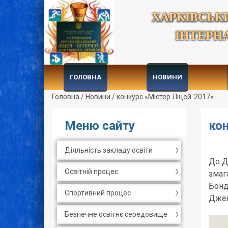
ХАРКІВСЬК
ІНТЕРН
ГОЛОВНА
НОВИНИ
Головна
/
Новини
/
конкурс «Містер Ліцей-2017»
Меню сайту
кон
Діяльність закладу освіти
До Д
Освітній процес
змаг
Бонд
Спортивний процес
Джей
Безпечне освітнє середовище