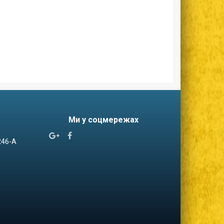
Ми у соцмережах


 246-А