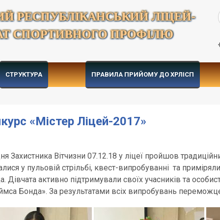
ИЙ РЕСПУБЛІКАНСЬКИЙ ЛІЦЕЙ-
АТ СПОРТИВНОГО ПРОФІЛЮ
СТРУКТУРА
ПРАВИЛА ПРИЙОМУ ДО ХРЛІСП
курс «Містер Ліцей-2017»
ня Захистника Вітчизни 07.12.18 у ліцеї пройшов традиційн
алися у пульовій стрільбі, квест-випробуванні та приміря
а. Дівчата активно підтримували своїх учасників та особи
мса Бонда». За результатами всіх випробувань переможцем