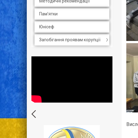
Методичні рекомендації
Пам’ятки
Юнісеф
Запобігання проявам корупції
Висл