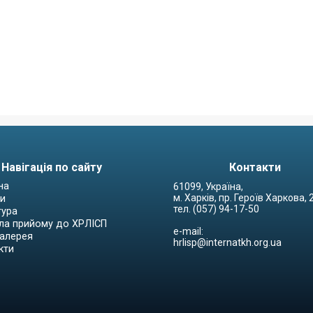
Навігація по сайту
Контакти
на
61099, Україна,
м. Харків, пр. Героїв Харкова,
и
тел. (057) 94-17-50
тура
ла прийому до ХРЛІСП
e-mail:
алерея
hrlisp@internatkh.org.ua
кти