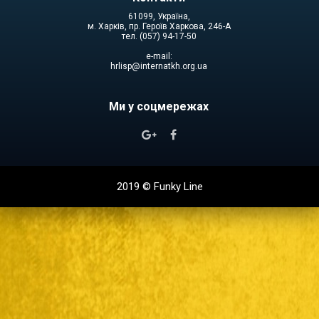
61099, Україна,
м. Харків, пр. Героїв Харкова, 246-А
тел. (057) 94-17-50
e-mail:
hrlisp@internatkh.org.ua
Ми у соцмережах


2019 ©
Funky Line