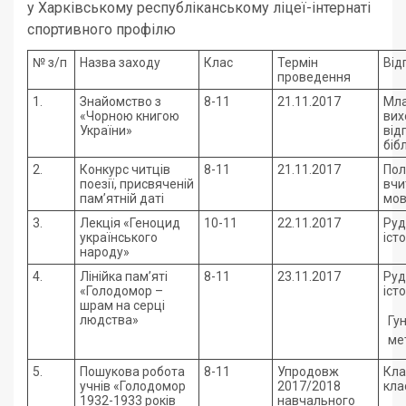
у Харківському республіканському ліцеї-інтернаті
спортивного профілю
№ з/п
Назва заходу
Клас
Термін
Від
проведення
1.
Знайомство з
8-11
21.11.2017
Мла
«Чорною книгою
вих
України»
від
біб
2.
Конкурс читців
8-11
21.11.2017
Пол
поезії, присвяченій
вчи
пам’ятній даті
мов
3.
Лекція «Геноцид
10-11
22.11.2017
Руд
українського
іст
народу»
4.
Лінійка пам’яті
8-11
23.11.2017
Руд
«Голодомор –
істо
шрам на серці
людства»
Гун
ме
5.
Пошукова робота
8-11
Упродовж
Кла
учнів «Голодомор
2017/2018
кла
1932-1933 років
навчального