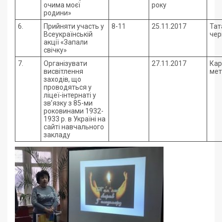
очима моєї
року
родини»
6.
Прийняти участь у
8-11
25.11.2017
Тат
Всеукраїнській
чер
акції «Запали
свічку»
7.
Організувати
27.11.2017
Кар
висвітлення
мет
заходів, що
проводяться у
ліцеї-інтернаті у
зв’язку з 85-ми
роковинами 1932-
1933 р. в Україні на
сайті навчального
закладу