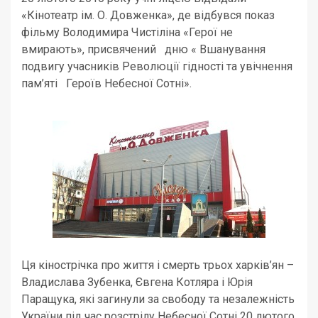
«Кінотеатр ім. О. Довженка», де відбувся показ
фільму Володимира Чистіліна «Герої не
вмирають», присвячений дню « Вшанування
подвигу учасників Революції гідності та увічнення
пам’яті Героїв Небесної Сотні».
Ця кінострічка про життя і смерть трьох харків’ян –
Владислава Зубенка, Євгена Котляра і Юрія
Паращука, які загинули за свободу та незалежність
України під час розстрілу Небесної Сотні 20 лютого