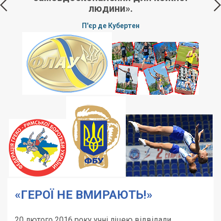
людини».
П'єр де Кубертен
«ГЕРОЇ НЕ ВМИРАЮТЬ!»
20 лютого 2016 року учні ліцею відвідали