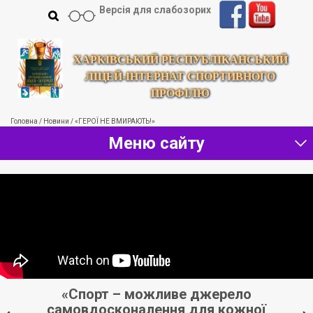
Версія для слабозорих
ХАРКІВСЬКИЙ РЕСПУБЛІКАНСЬКИЙ
ЛІЦЕЙ-ІНТЕРНАТ СПОРТИВНОГО
ПРОФІЛЮ
Головна
/
Новини
/
«ГЕРОЇ НЕ ВМИРАЮТЬ!»
Меню сайту
«Спорт – можливе джерело
«
самовдосконалення для кожної