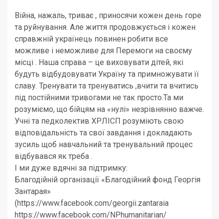
Війна, нажаль, триває , приносячи кожен день горе
та руйнування. Але життя продовжується і кожен
справжній українець повинен робити все
можливе і неможливе для Перемоги на своєму
місці . Наша справа – це виховувати дітей, які
будуть відбудовувати Україну та примножувати її
славу. Тренувати та тренуватись ,вчити та вчитись
під постійними тривогами не так просто.Та ми
розуміємо, що бійцям на «нулі» незрівнянно важче.
Учні та педколектив ХРЛІСП розуміють свою
відповідальність та свої завдання і докладають
зусиль щоб навчальний та тренувальний процес
відбувався як треба .
І ми дуже вдячні за підтримку:
Благодійній організації «Благодійний фонд Георгія
Зантарая»
(https://www.facebook.com/georgii.zantaraia
https://www.facebook.com/NPhumanitarian/