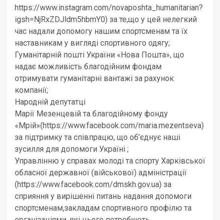
https://www.instagram.com/novaposhta_humanitarian?
igsh=NjRxZDJldm5hbmY0) за те,що у цей нелегкий
час надали допомогу нашим спортсменам та їх
наставникам у вигляді спортивного одягу;
Гуманітарній пошті України «Нова Пошта», що
надає можливість благодійним фондам
отримувати гуманітарні вантажі за рахунок
компанії;
Народній депутатці
Марії Мезенцевій та благодійному фонду
«Мрій»(https://www.facebook.com/maria.mezentseva)
за підтримку та співпрацю, що об’єднує наші
зусилля для допомоги Україні ;
Управлінню у справах молоді та спорту Харківської
обласної державної (військової) адміністрації
(https://www.facebook.com/dmskh.gov.ua) за
сприяння у вирішенні питань надання допомоги
спортсменам,закладам спортивного профілю та
організаціями, які цього потребують.