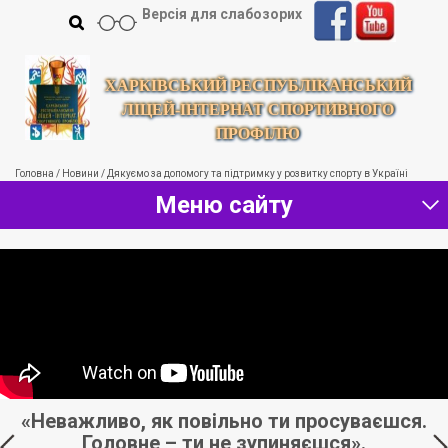
Версія для слабозорих
ХАРКІВСЬКИЙ РЕСПУБЛІКАНСЬКИЙ
ЛІЦЕЙ-ІНТЕРНАТ СПОРТИВНОГО
ПРОФІЛЮ
Головна
/
Новини
/
Дякуємо за допомогу та підтримку у розвитку спорту в Україні
Меню сайту
«Неважливо, як повільно ти просуваєшся.
Головне – ти не зупиняєшся».