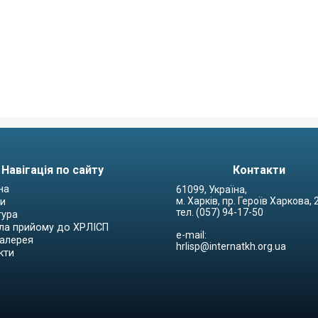
Навігація по сайту
Контакти
на
61099, Україна,
м. Харків, пр. Героїв Харкова,
и
тел. (057) 94-17-50
тура
ла прийому до ХРЛІСП
e-mail:
алерея
hrlisp@internatkh.org.ua
кти