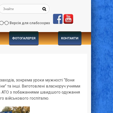
Версія для слабозорих
ФОТОГАЛЕРЕЯ
КОНТАКТИ
 заходів, зокрема уроки мужності “Вони
ни” та інші. Виготовлені власноруч учнями
їнів АТО з побажаннями швидшого одужання
го військового госпіталю.