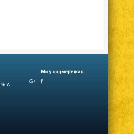
Ми у соцмережах


 246-А