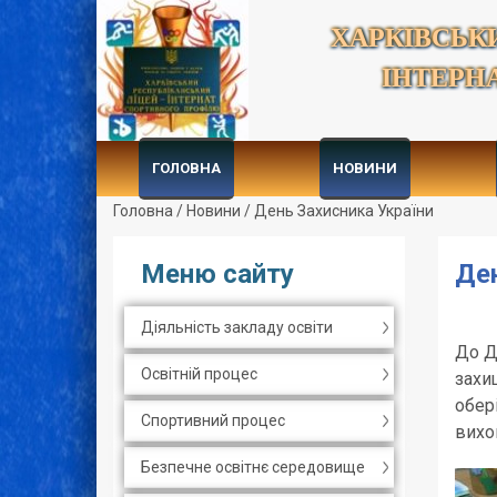
ХАРКІВСЬК
ІНТЕРН
ГОЛОВНА
НОВИНИ
Головна
/
Новини
/
День Захисника України
Меню сайту
Ден
Діяльність закладу освіти
До Д
Освітній процес
захи
обер
Спортивний процес
вихо
Безпечне освітнє середовище