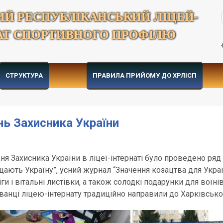
ИЙ РЕСПУБЛІКАНСЬКИЙ ЛІЦЕЙ-
АТ СПОРТИВНОГО ПРОФІЛЮ
СТРУКТУРА
ПРАВИЛА ПРИЙОМУ ДО ХРЛІСП
ь Захисника України
ня Захисника України в ліцеї-інтернаті було проведено ряд
щають Україну”, усний журнал “Значення козацтва для Украї
іги і вітальні листівки, а також солодкі подарунки для во
ванці ліцею-інтернату традиційно направили до Харківсько