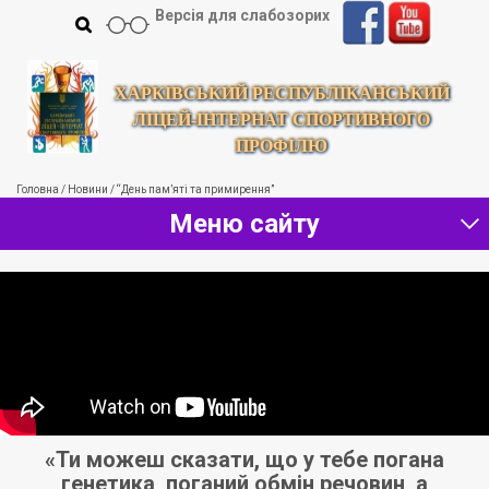
Версія для слабозорих
ХАРКІВСЬКИЙ РЕСПУБЛІКАНСЬКИЙ
ЛІЦЕЙ-ІНТЕРНАТ СПОРТИВНОГО
ПРОФІЛЮ
Головна
/
Новини
/
“День пам’яті та примирення”
Меню сайту
я.
«Ти можеш сказати, що у тебе погана
генетика, поганий обмін речовин, а
з