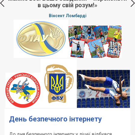
в цьому свій розум!»
,
Вінсент Ломбарді
у
».
День безпечного інтернету
До дня безпечного інтернету у ліцеї відбувся