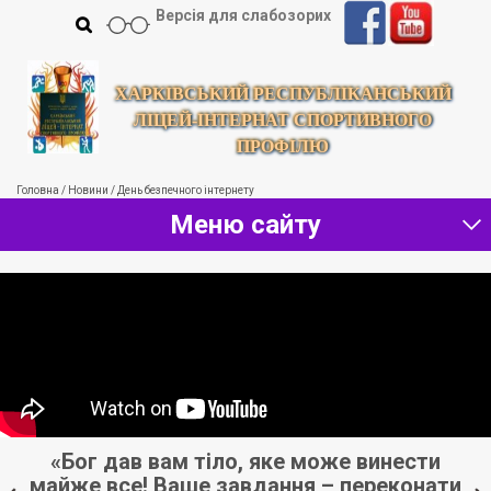
Версія для слабозорих
ХАРКІВСЬКИЙ РЕСПУБЛІКАНСЬКИЙ
ЛІЦЕЙ-ІНТЕРНАТ СПОРТИВНОГО
ПРОФІЛЮ
Головна
/
Новини
/
День безпечного інтернету
Меню сайту
«Бог дав вам тіло, яке може винести
«
майже все! Ваше завдання – переконати