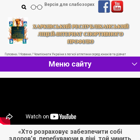
Версія для слабозорих
ХАРКІВСЬКИЙ РЕСПУБЛІКАНСЬКИЙ
ЛІЦЕЙ-ІНТЕРНАТ СПОРТИВНОГО
ПРОФІЛЮ
Головна
/
Новини
/
Чемпіонати України з легкої атлетики серед юнаків та дівчат
Меню сайту
й,
«Хто розраховує забезпечити собі
«
здоров’я, перебуваючи в ліні, той чинить