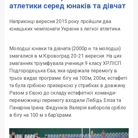
атлетики серед юнаків та дівчат
Наприкінці вересня 2015 року пройшли два
юнацьких чемпіонати України з легкої атлетики.
Молодші юнаки та дівчата (2000р.н. та молодші)
змагалися в м.Кіровоград 20-21 вересня. На цих
змаганнях тріумфувала учениця 9 класу ХРЛІСП
Подгородецька Єва, яка одержала перемогу в
трьох видах програми: бігу на 100м, 200м, естафеті
та була срібною призеркою у стрибках в довжину.
Разом з Євою до складу естафетної команди-
переможниці перемогу входили Лебідь Еліза та
Панаріна Ірина. Федунків Валерія виборола срібло
в бігу на 100 м з бар’єрами.