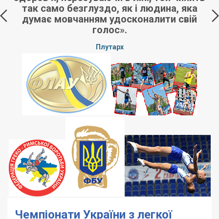
так само безглуздо, як і людина, яка
думає мовчанням удосконалити свій
п
голос».
Плутарх
Чемпіонати України з легкої