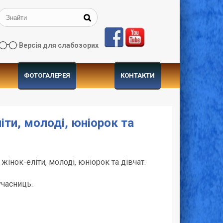
Версія для слабозорих
ФОТОГАЛЕРЕЯ
КОНТАКТИ
іти, молоді, юніорок та
інок-еліти, молоді, юніорок та дівчат.
учасниць.