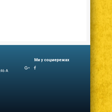
Ми у соцмережах


 246-А