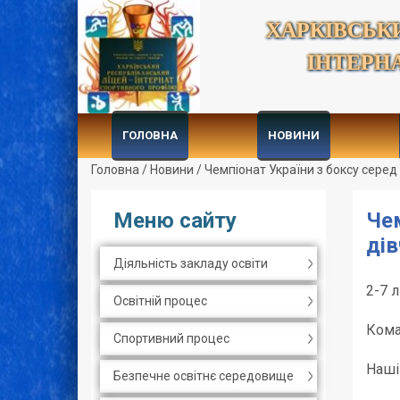
ХАРКІВСЬК
ІНТЕРН
ГОЛОВНА
НОВИНИ
Головна
/
Новини
/
Чемпіонат України з боксу серед 
Меню сайту
Чем
дів
Діяльність закладу освіти
2-7 
Освітній процес
Кома
Спортивний процес
Наші
Безпечне освітнє середовище