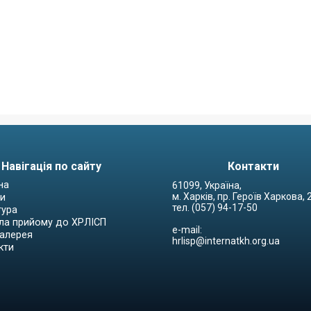
Навігація по сайту
Контакти
на
61099, Україна,
м. Харків, пр. Героїв Харкова,
и
тел. (057) 94-17-50
тура
ла прийому до ХРЛІСП
e-mail:
алерея
hrlisp@internatkh.org.ua
кти