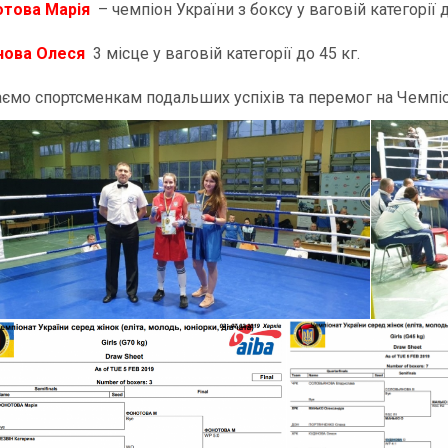
това Марія
– чемпіон України з боксу у ваговій категорії д
нова Олеся
3 місце у ваговій категорії до 45 кг.
ємо спортсменкам подальших успіхів та перемог на Чемпіон