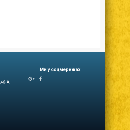
Ми у соцмережах


 246-А