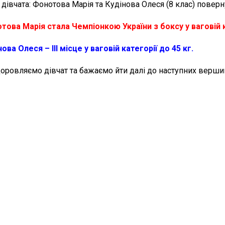
 дівчата: Фонотова Марія та Кудінова Олеся (8 клас) повер
това Марія стала Чемпіонкою України з боксу у ваговій ка
ова Олеся – ІІІ місце у ваговій категорії до 45 кг.
оровляємо дівчат та бажаємо йти далі до наступних верши