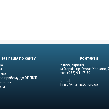
Навігація по сайту
Контакти
на
61099, Україна,
м. Харків, пр. Героїв Харкова,
и
тел. (057) 94-17-50
тура
ла прийому до ХРЛІСП
e-mail:
алерея
hrlisp@internatkh.org.ua
кти