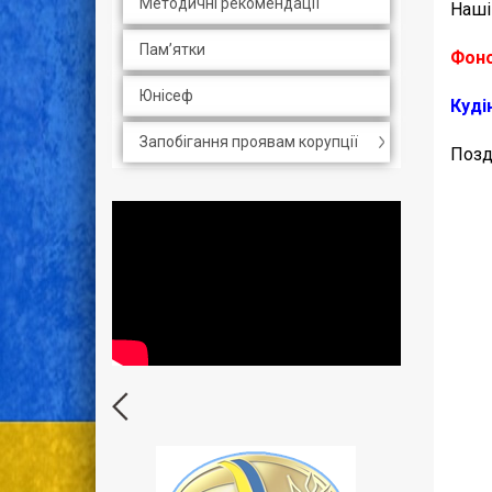
Методичні рекомендації
Наші
Пам’ятки
Фоно
Юнісеф
Кудін
Запобігання проявам корупції
Позд