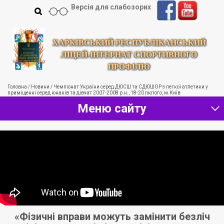
Версія для слабозорих
ХАРКІВСЬКИЙ РЕСПУБЛІКАНСЬКИЙ
ЛІЦЕЙ-ІНТЕРНАТ СПОРТИВНОГО
ПРОФІЛЮ
Головна
/
Новини
/
Чемпіонат України серед ДЮСШ та СДЮШОР з легкої атлетики у
приміщенні серед юнаків та дівчат 2007-2008 р.н., 18-20 лютого, м.Київ
Меню сайту
«Фізичні вправи можуть замінити безліч