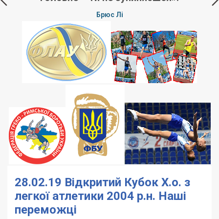
оптимізму, тут дотримуються правил і
поважають супротивника незалежно від
того, на чиєму боці перемога».
Джон Голсуорсі
28.02.19 Відкритий Кубок Х.о. з