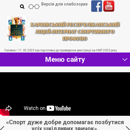
Версія для слабозорих
ХАРКІВСЬКИЙ РЕСПУБЛІКАНСЬКИЙ
ЛІЦЕЙ-ІНТЕРНАТ СПОРТИВНОГО
ПРОФІЛЮ
Головна
/
11. 03.2023 про підготовку до проведення реєстрації на НМТ 2023 року
Меню сайту
«Спорт дуже добре допомагає позбутися
усіх шкідливих звичок».