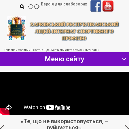
Версія для слабозорих
ХАРКІВСЬКИЙ РЕСПУБЛІКАНСЬКИЙ
ЛІЦЕЙ-ІНТЕРНАТ СПОРТИВНОГО
ПРОФІЛЮ
Головна
/
Новини
/
1 жовтня – день захисників та захисниць України
Меню сайту
«Те, що не використовується, –
руйнується».