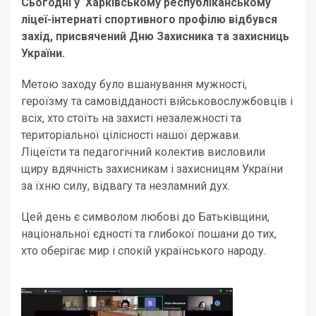
Сьогодні у Харківському республіканському
ліцеї-інтернаті спортивного профілю відбувся
захід, присвячений Дню Захисника та захисниць
України.
Метою заходу було вшанування мужності,
героїзму та самовідданості військовослужбовців і
всіх, хто стоїть на захисті незалежності та
територіальної цілісності нашої держави.
Ліцеїсти та педагогічний колектив висловили
щиру вдячність захисникам і захисницям України
за їхню силу, відвагу та незламний дух.
Цей день є символом любові до Батьківщини,
національної єдності та глибокої пошани до тих,
хто оберігає мир і спокій українського народу.